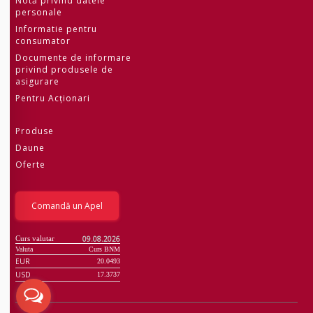
Notă privind datele
personale
Informatie pentru
consumator
Documente de informare
privind produsele de
asigurare
Pentru Acționari
Produse
Daune
Oferte
Comandă un Apel
Curs valutar
09.08.2026
Valuta
Curs BNM
EUR
20.0493
USD
17.3737