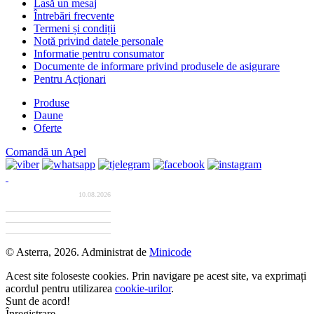
Lasă un mesaj
Întrebări frecvente
Termeni și condiții
Notă privind datele personale
Informatie pentru consumator
Documente de informare privind produsele de asigurare
Pentru Acționari
Produse
Daune
Oferte
Comandă un Apel
Curs valutar
10.08.2026
Valuta
Curs BNM
EUR
20.0598
USD
17.4017
© Asterra, 2026. Administrat de
Minicode
Acest site foloseste cookies. Prin navigare pe acest site, va exprimați
acordul pentru utilizarea
cookie-urilor
.
Sunt de acord!
Înregistrare