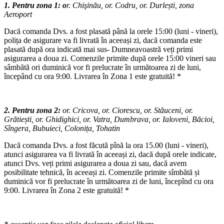
1. Pentru zona 1: o
r. Chişinău, or. Codru, or. Durlești, zona
Aeroport
Dacă comanda Dvs. a fost plasată până la orele 15:00 (luni - vineri),
polița de asigurare va fi livrată în aceeași zi, dacă comanda este
plasată după ora indicată mai sus- Dumneavoastră veți primi
asigurarea a doua zi. Comenzile primite după orele 15:00 vineri sau
sâmbătă ori duminică vor fi prelucrate în următoarea zi de luni,
începând cu ora 9:00. Livrarea în Zona 1 este gratuită! *
2. Pentru zona 2:
or.
Cricova, or. Ciorescu, or. Stăuceni, or.
Grătiești, or. Ghidighici, or. Vatra, Dumbrava, or. Ialoveni, Băcioi,
Sîngera, Bubuieci, Colonița, Tohatin
Dacă comanda Dvs. a fost făcută pînă la ora 15.00 (luni - vineri),
atunci asigurarea va fi livrată în aceeași zi, dacă după orele indicate,
atunci Dvs. veți primi asigurarea a doua zi sau, dacă avem
posibilitate tehnică, în aceeași zi. Comenzile primite sîmbătă și
duminică vor fi prelucrate în următoarea zi de luni, începînd cu ora
9:00. Livrarea în Zona 2 este gratuită! *