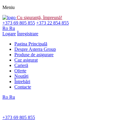
Meniu
Cu siguranță, împreună!
+373 69 805 855
+373 22 854 855
Ro
Ru
Logare
Înregistrare
Pagina Principală
Despre Asterra Group
Produse de asigurare
Caz asigurat
Carieră
Oferte
Noutăți
Întrebări
Contacte
Ro
Ru
+373 69 805 855