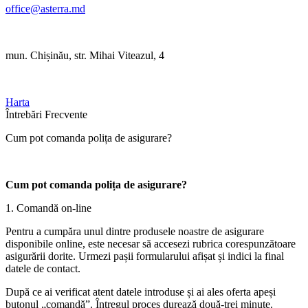
office@asterra.md
mun. Chișinău, str. Mihai Viteazul, 4
Harta
Întrebări Frecvente
Cum pot comanda polița de asigurare?
Cum pot comanda polița de asigurare?
1. Comandă on-line
Pentru a cumpăra unul dintre produsele noastre de asigurare
disponibile online, este necesar să accesezi rubrica corespunzătoare
asigurării dorite. Urmezi pașii formularului afișat și indici la final
datele de contact.
După ce ai verificat atent datele introduse și ai ales oferta apeși
butonul „comandă”. Întregul proces durează două-trei minute.