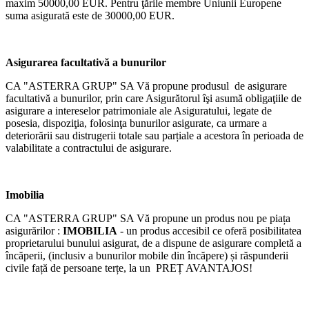
maxim 50000,00 EUR. Pentru ţările membre Uniunii Europene
suma asigurată este de 30000,00 EUR.
Asigurarea facultativă a bunurilor
CA "ASTERRA GRUP"
SA Vă propune produsul de asigurare
facultativă a bunurilor, prin care Asigurătorul îşi asumă obligaţiile de
asigurare
a intereselor patrimoniale ale Asiguratului, legate
de
posesia, dispoziţia, folosinţa bunurilor asigurate, ca urmare a
deteriorării sau distrugerii totale sau parțiale a acestora în perioada de
valabilitate a contractului de asigurare.
Imobilia
CA "ASTERRA GRUP" SA Vă propune un produs nou pe piața
asigurărilor :
IMOBILIA
- un produs accesibil ce oferă posibilitatea
proprietarului bunului asigurat, de a dispune de asigurare completă a
încăperii, (inclusiv a bunurilor mobile din încăpere) și răspunderii
civile față de persoane terțe, la un PREȚ AVANTAJOS!