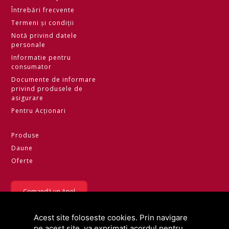
Întrebări frecvente
Termeni și condiții
Notă privind datele
personale
Informatie pentru
consumator
Documente de informare
privind produsele de
asigurare
Pentru Acționari
Produse
Daune
Oferte
Comandă un Apel
07.08.2026
Curs valutar
Acest site foloseste cookies. Prin navigare
Valuta
Curs BNM
pe acest site, va exprimați acordul pentru