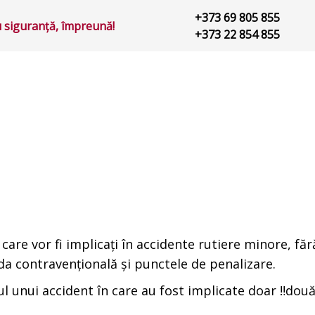
+373 69 805 855
 siguranță, împreună!
+373 22 854 855
are vor fi implicaţi în accidente rutiere minore, făr
da contravenţională şi punctele de penalizare.
nui accident în care au fost implicate doar ‼️două v