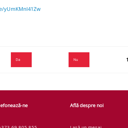
.be/yUmKMnI41Zw
Da
Nu
lefonează-ne
Află despre noi
+373 69 805 855
Lasă un mesaj