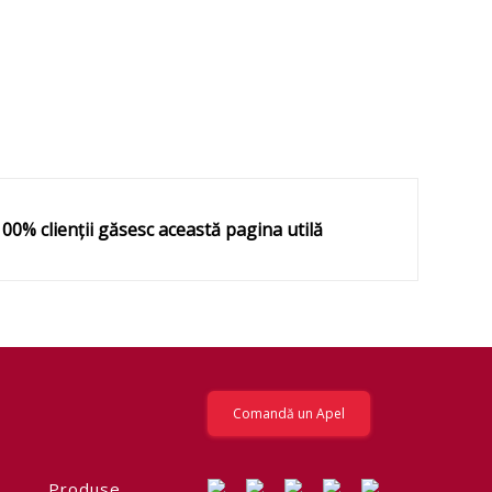
100
% clienții găsesc această pagina utilă
Comandă un Apel
Produse