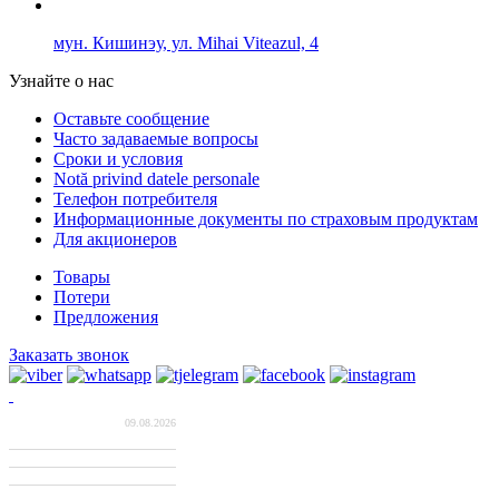
мун. Кишинэу, ул. Mihai Viteazul, 4
Узнайте о нас
Оставьте сообщение
Часто задаваемые вопросы
Сроки и условия
Notă privind datele personale
Телефон потребителя
Информационные документы по страховым продуктам
Для акционеров
Товары
Потери
Предложения
Заказать звонок
Обмен валют
09.08.2026
Валюта
Курс BNM
EUR
20.0493
USD
17.3737