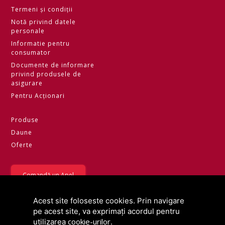
Termeni și condiții
Notă privind datele
personale
Informatie pentru
consumator
Documente de informare
privind produsele de
asigurare
Pentru Acționari
Produse
Daune
Oferte
Comandă un Apel
09.08.2026
Curs valutar
Acest site foloseste cookies. Prin navigare
Valuta
Curs BNM
pe acest site, va exprimați acordul pentru
EUR
20.0493
cookie-urilor
utilizarea
.